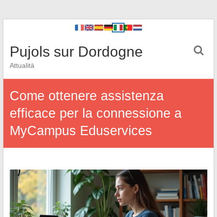
Pujols sur Dordogne
Attualità
Come ottenere assistenza
efficace per la connessione a
MyCampus Eduservices