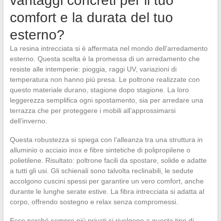
vantaggi concreti per il tuo
comfort e la durata del tuo
esterno?
La resina intrecciata si è affermata nel mondo dell’arredamento
esterno. Questa scelta è la promessa di un arredamento che
resiste alle intemperie: pioggia, raggi UV, variazioni di
temperatura non hanno più presa. Le poltrone realizzate con
questo materiale durano, stagione dopo stagione. La loro
leggerezza semplifica ogni spostamento, sia per arredare una
terrazza che per proteggere i mobili all’approssimarsi
dell’inverno.
Questa robustezza si spiega con l’alleanza tra una struttura in
alluminio o acciaio inox e fibre sintetiche di polipropilene o
polietilene. Risultato: poltrone facili da spostare, solide e adatte
a tutti gli usi. Gli schienali sono talvolta reclinabili, le sedute
accolgono cuscini spessi per garantire un vero comfort, anche
durante le lunghe serate estive. La fibra intrecciata si adatta al
corpo, offrendo sostegno e relax senza compromessi.
Ecco perché sempre più privati si rivolgono a questo tipo di