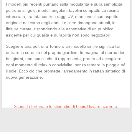
I modelli più recenti puntano sulla modularità e sulla semplicità:
poltrone singole, moduli angolari, tavolini compatti. La resina
intrecciata, trattata contro i raggi UV, mantiene il suo aspetto
originale nel corso degli anni. Le linee rimangono attuali, le
finiture curate, rispondendo alle aspettative di un pubblico
esigente per cui qualità e durabilità non sono negoziabili.
Scegliere una poltrona Torino o un modello simile significa far
entrare la serenità nel proprio giardino. Immagina, al ritorno dei
bei giorni, uno spazio che ti rappresenta, pronto ad accogliere
ogni momento di relax o convivialità, senza temere la pioggia né
il sole. Ecco ciò che promette l’arredamento in rattan sintetico di
nuova generazione.
←
Scopri la fortuna e lo stipendio di Louis Boyard: carriera,
redditi e patrimonio
Come liberare il tuo potenziale e avere successo
nell’imprenditoria oggi
→