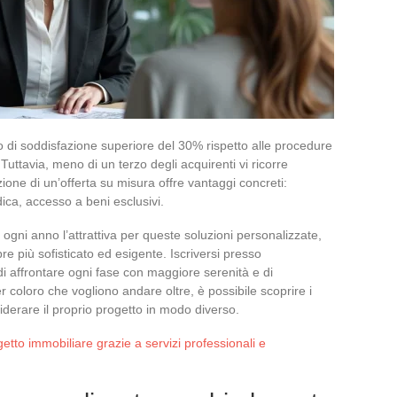
o di soddisfazione superiore del 30% rispetto alle procedure
Tuttavia, meno di un terzo degli acquirenti vi ricorre
ione di un’offerta su misura offre vantaggi concreti:
dica, accesso a beni esclusivi.
gni anno l’attrattiva per queste soluzioni personalizzate,
 più sofisticato ed esigente. Iscriversi presso
i di affrontare ogni fase con maggiore serenità e di
coloro che vogliono andare oltre, è possibile scoprire i
derare il proprio progetto in modo diverso.
etto immobiliare grazie a servizi professionali e