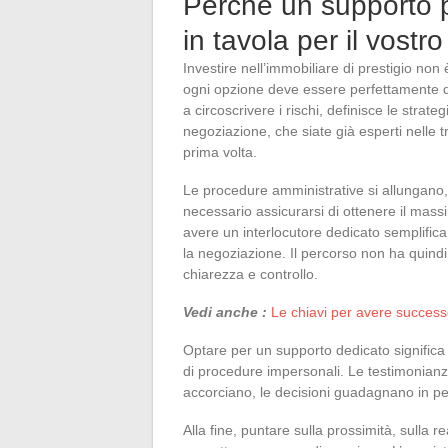
Perché un supporto p
in tavola per il vostr
Investire nell’immobiliare di prestigio no
ogni opzione deve essere perfettamente de
a circoscrivere i rischi, definisce le strate
negoziazione, che siate già esperti nelle 
prima volta.
Le procedure amministrative si allungano
necessario assicurarsi di ottenere il massi
avere un interlocutore dedicato semplifica l
la negoziazione. Il percorso non ha quindi
chiarezza e controllo.
Vedi anche :
Le chiavi per avere successo
Optare per un supporto dedicato signific
di procedure impersonali. Le testimonianz
accorciano, le decisioni guadagnano in per
Alla fine, puntare sulla prossimità, sulla re