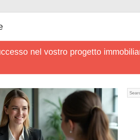
e
ccesso nel vostro progetto immobiliar