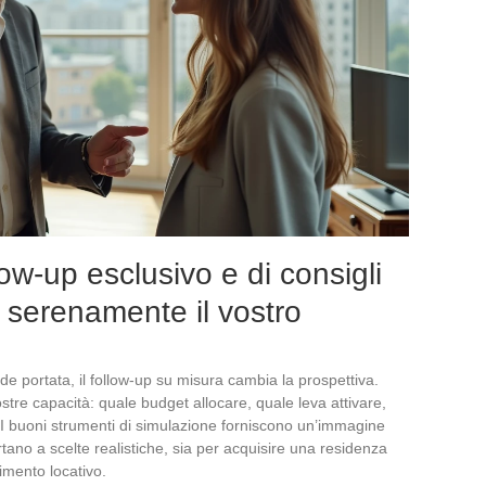
low-up esclusivo e di consigli
e serenamente il vostro
e portata, il follow-up su misura cambia la prospettiva.
vostre capacità: quale budget allocare, quale leva attivare,
 I buoni strumenti di simulazione forniscono un’immagine
tano a scelte realistiche, sia per acquisire una residenza
imento locativo.