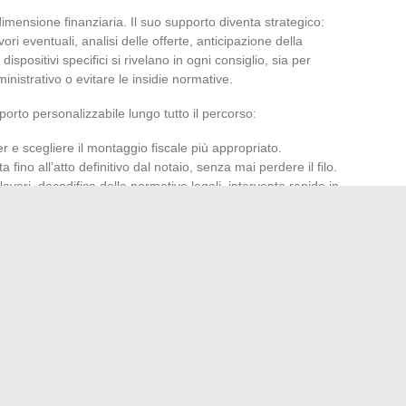
dimensione finanziaria. Il suo supporto diventa strategico:
ori eventuali, analisi delle offerte, anticipazione della
ispositivi specifici si rivelano in ogni consiglio, sia per
inistrativo o evitare le insidie normative.
porto personalizzabile lungo tutto il percorso:
er e scegliere il montaggio fiscale più appropriato.
ta fino all’atto definitivo dal notaio, senza mai perdere il filo.
 lavori, decodifica delle normative legali, intervento rapido in
, che segue l’evoluzione del mercato e affina i suoi consigli
gno dell’efficacia. Questo follow-up consente di navigare
rti. Con questa metodologia, l’immobiliare di lusso non
n terreno controllato dove ogni fase si sussegue, per
rogetto realizzato.