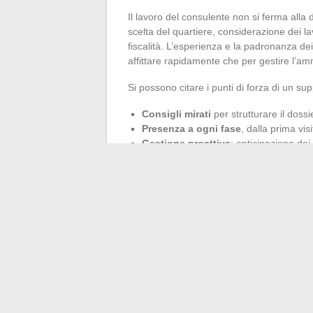
Il lavoro del consulente non si ferma alla 
scelta del quartiere, considerazione dei lav
fiscalità. L’esperienza e la padronanza dei d
affittare rapidamente che per gestire l’amm
Si possono citare i punti di forza di un sup
Consigli mirati
per strutturare il dossi
Presenza a ogni fase
, dalla prima visi
Gestione proattiva
: anticipazione dei
caso di imprevisti.
Il coinvolgimento di un interlocutore unico
a ogni passo, mette il progetto sotto il se
senza stress, che siate neofiti o già espe
appare più come una scommessa: diventa u
mantenere finalmente la promessa di un p