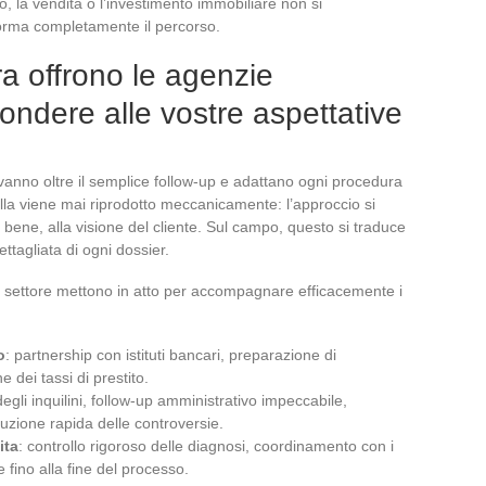
, la vendita o l’investimento immobiliare non si
forma completamente il percorso.
ra offrono le agenzie
pondere alle vostre aspettative
o vanno oltre il semplice follow-up e adattano ogni procedura
 Nulla viene mai riprodotto meccanicamente: l’approccio si
di bene, alla visione del cliente. Sul campo, questo si traduce
ettagliata di ogni dossier.
el settore mettono in atto per accompagnare efficacemente i
o
: partnership con istituti bancari, preparazione di
 dei tassi di prestito.
degli inquilini, follow-up amministrativo impeccabile,
soluzione rapida delle controversie.
ita
: controllo rigoroso delle diagnosi, coordinamento con i
 fino alla fine del processo.