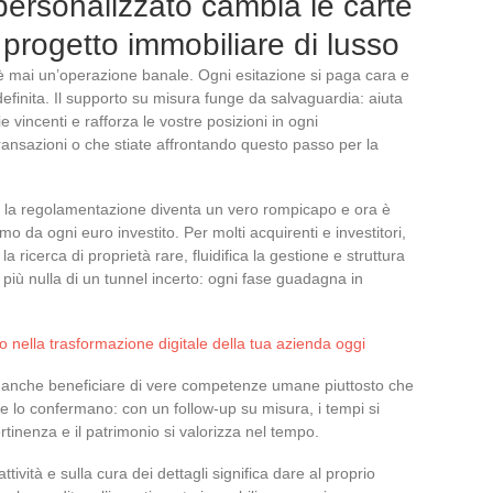
ersonalizzato cambia le carte
o progetto immobiliare di lusso
n è mai un’operazione banale. Ogni esitazione si paga cara e
finita. Il supporto su misura funge da salvaguardia: aiuta
gie vincenti e rafforza le vostre posizioni in ogni
transazioni o che stiate affrontando questo passo per la
, la regolamentazione diventa un vero rompicapo e ora è
mo da ogni euro investito. Per molti acquirenti e investitori,
a ricerca di proprietà rare, fluidifica la gestione e struttura
 più nulla di un tunnel incerto: ogni fase guadagna in
 nella trasformazione digitale della tua azienda oggi
a anche beneficiare di vere competenze umane piuttosto che
e lo confermano: con un follow-up su misura, i tempi si
tinenza e il patrimonio si valorizza nel tempo.
attività e sulla cura dei dettagli significa dare al proprio