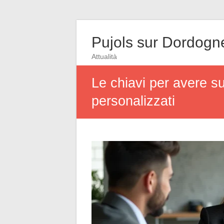
Pujols sur Dordogn
Attualità
Le chiavi per avere su
personalizzati