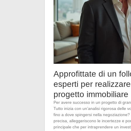
Approfittate di un fol
esperti per realizzar
progetto immobiliare
Per avere successo in un progetto di grand
Tutto inizia con un’analisi rigorosa delle 
fino a dove spingersi nella negoziazione?
precisa, alleggeriscono le incertezze e por
principale che per intraprendere un invest