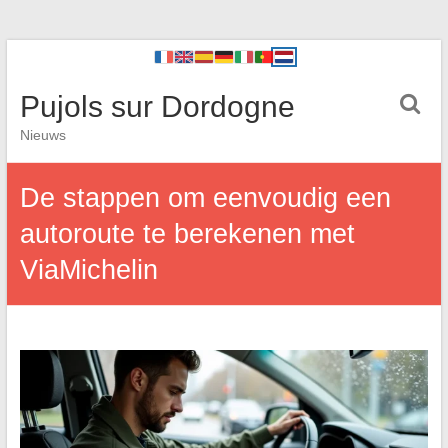
Pujols sur Dordogne
Nieuws
De stappen om eenvoudig een
autoroute te berekenen met
ViaMichelin