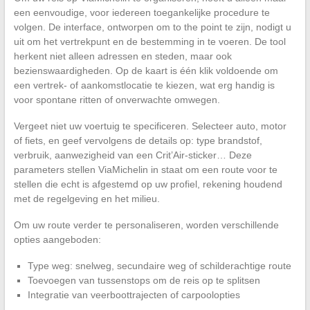
een eenvoudige, voor iedereen toegankelijke procedure te
volgen. De interface, ontworpen om to the point te zijn, nodigt u
uit om het vertrekpunt en de bestemming in te voeren. De tool
herkent niet alleen adressen en steden, maar ook
bezienswaardigheden. Op de kaart is één klik voldoende om
een vertrek- of aankomstlocatie te kiezen, wat erg handig is
voor spontane ritten of onverwachte omwegen.
Vergeet niet uw voertuig te specificeren. Selecteer auto, motor
of fiets, en geef vervolgens de details op: type brandstof,
verbruik, aanwezigheid van een Crit’Air-sticker… Deze
parameters stellen ViaMichelin in staat om een route voor te
stellen die echt is afgestemd op uw profiel, rekening houdend
met de regelgeving en het milieu.
Om uw route verder te personaliseren, worden verschillende
opties aangeboden:
Type weg: snelweg, secundaire weg of schilderachtige route
Toevoegen van tussenstops om de reis op te splitsen
Integratie van veerboottrajecten of carpoolopties