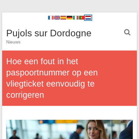
Pujols sur Dordogne
Nieuws
Hoe een fout in het
paspoortnummer op een
vliegticket eenvoudig te
corrigeren