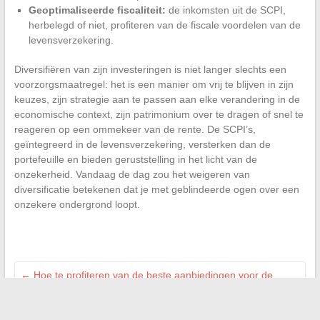
Geoptimaliseerde fiscaliteit:
de inkomsten uit de SCPI,
herbelegd of niet, profiteren van de fiscale voordelen van de
levensverzekering.
Diversifiëren van zijn investeringen is niet langer slechts een
voorzorgsmaatregel: het is een manier om vrij te blijven in zijn
keuzes, zijn strategie aan te passen aan elke verandering in de
economische context, zijn patrimonium over te dragen of snel te
reageren op een ommekeer van de rente. De SCPI’s,
geïntegreerd in de levensverzekering, versterken dan de
portefeuille en bieden geruststelling in het licht van de
onzekerheid. Vandaag de dag zou het weigeren van
diversificatie betekenen dat je met geblindeerde ogen over een
onzekere ondergrond loopt.
←
Hoe te profiteren van de beste aanbiedingen voor de
isolatie en renovatie van uw woning
Hoe een opleiding in grafisch ontwerp kan helpen om van