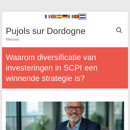
Pujols sur Dordogne
Nieuws
Waarom diversificatie van
investeringen in SCPI een
winnende strategie is?