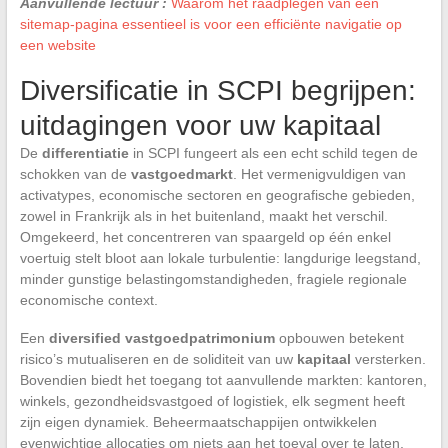
Aanvullende lectuur :
Waarom het raadplegen van een
sitemap-pagina essentieel is voor een efficiënte navigatie op
een website
Diversificatie in SCPI begrijpen:
uitdagingen voor uw kapitaal
De
differentiatie
in SCPI fungeert als een echt schild tegen de
schokken van de
vastgoedmarkt
. Het vermenigvuldigen van
activatypes, economische sectoren en geografische gebieden,
zowel in Frankrijk als in het buitenland, maakt het verschil.
Omgekeerd, het concentreren van spaargeld op één enkel
voertuig stelt bloot aan lokale turbulentie: langdurige leegstand,
minder gunstige belastingomstandigheden, fragiele regionale
economische context.
Een
diversified vastgoedpatrimonium
opbouwen betekent
risico’s mutualiseren en de soliditeit van uw
kapitaal
versterken.
Bovendien biedt het toegang tot aanvullende markten: kantoren,
winkels, gezondheidsvastgoed of logistiek, elk segment heeft
zijn eigen dynamiek. Beheermaatschappijen ontwikkelen
evenwichtige allocaties om niets aan het toeval over te laten,