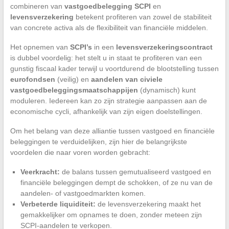
combineren van
vastgoedbelegging SCPI
en
levensverzekering
betekent profiteren van zowel de stabiliteit
van concrete activa als de flexibiliteit van financiële middelen.
Het opnemen van
SCPI’s
in een
levensverzekeringscontract
is dubbel voordelig: het stelt u in staat te profiteren van een
gunstig fiscaal kader terwijl u voortdurend de blootstelling tussen
eurofondsen
(veilig) en
aandelen van civiele
vastgoedbeleggingsmaatschappijen
(dynamisch) kunt
moduleren. Iedereen kan zo zijn strategie aanpassen aan de
economische cycli, afhankelijk van zijn eigen doelstellingen.
Om het belang van deze alliantie tussen vastgoed en financiële
beleggingen te verduidelijken, zijn hier de belangrijkste
voordelen die naar voren worden gebracht:
Veerkracht:
de balans tussen gemutualiseerd vastgoed en
financiële beleggingen dempt de schokken, of ze nu van de
aandelen- of vastgoedmarkten komen.
Verbeterde liquiditeit:
de levensverzekering maakt het
gemakkelijker om opnames te doen, zonder meteen zijn
SCPI-aandelen te verkopen.