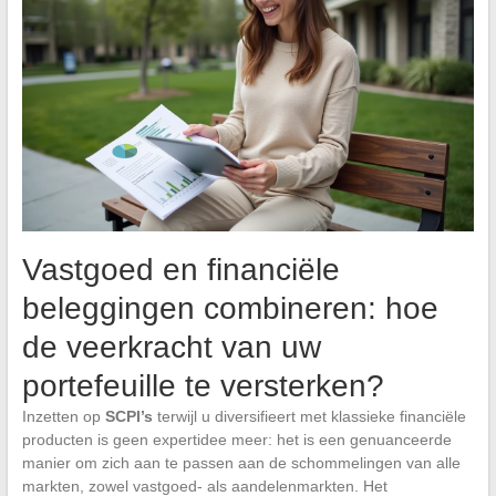
Vastgoed en financiële
beleggingen combineren: hoe
de veerkracht van uw
portefeuille te versterken?
Inzetten op
SCPI’s
terwijl u diversifieert met klassieke financiële
producten is geen expertidee meer: het is een genuanceerde
manier om zich aan te passen aan de schommelingen van alle
markten, zowel vastgoed- als aandelenmarkten. Het