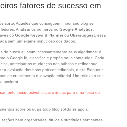
eiros fatores de sucesso em
de sorte. Aqueles que conseguem impor seu blog se
leitores. Analisar os números no
Google Analytics
,
través do
Google Keyword Planner
ou
Ubersuggest
, essa
de nada sem um exame minucioso dos dados.
s de busca ajustam incessantemente seus algoritmos: é
omo o Google lê, classifica e propõe seus conteúdos. Cada
cisa, antecipar as mudanças nos hábitos e refinar sua
evolução das boas práticas editoriais, o site Blogueur
mos de crescimento e inovação editorial. Um reflexo a ser
a acelerar.
samento inesquecível: dicas e ideias para uma festa de
amentos sobre os quais todo blog sólido se apoia:
, seções bem organizadas, títulos e subtítulos pertinentes