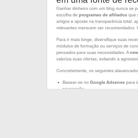
Ganhar dinheiro com um blog nunca se p
escolha de
programas de afiliados
que s
artigos e aposte na transparência total: 
relevantes merecem ser recomendados. O 
Para ir mais longe, diversifique suas rece
módulos de formação ou serviços de consu
pensados para suas necessidades. A
new
valoriza suas ofertas, evitando a agressi
Concretamente, os seguintes alavancador
Basear-se no
Google Adsense
para i
navegação.
Ativar as
redes sociais
para atrair no
Explorar o
Google Analytics
para ger
próxima etapa em termos de conversã
Um blog que perdura nunca descansa. Ent
rápida, as perspectivas se ampliam. Quand
seguindo, e seu meio ganha outra dimen