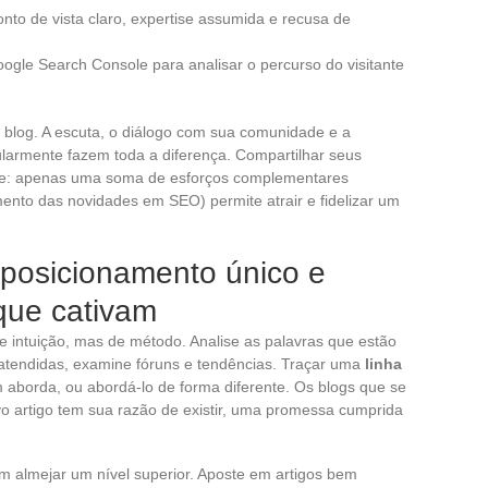
onto de vista claro, expertise assumida e recusa de
 Google Search Console para analisar o percurso do visitante
 blog. A escuta, o diálogo com sua comunidade e a
ularmente fazem toda a diferença. Compartilhar seus
nte: apenas uma soma de esforços complementares
ento das novidades em SEO) permite atrair e fidelizar um
posicionamento único e
que cativam
 intuição, mas de método. Analise as palavras que estão
 atendidas, examine fóruns e tendências. Traçar uma
linha
m aborda, ou abordá-lo de forma diferente. Os blogs que se
 artigo tem sua razão de existir, uma promessa cumprida
em almejar um nível superior. Aposte em artigos bem