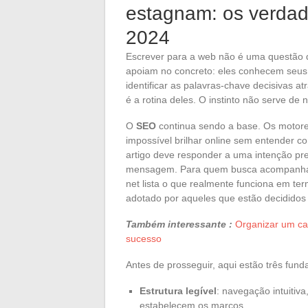
estagnam: os verdad
2024
Escrever para a web não é uma questão 
apoiam no concreto: eles conhecem seus 
identificar as palavras-chave decisivas a
é a rotina deles. O instinto não serve 
O
SEO
continua sendo a base. Os motore
impossível brilhar online sem entender c
artigo deve responder a uma intenção pre
mensagem. Para quem busca acompanhar a 
net lista o que realmente funciona em ter
adotado por aqueles que estão decididos 
Também interessante :
Organizar um ca
sucesso
Antes de prosseguir, aqui estão três fund
Estrutura legível
: navegação intuitiva
estabelecem os marcos.