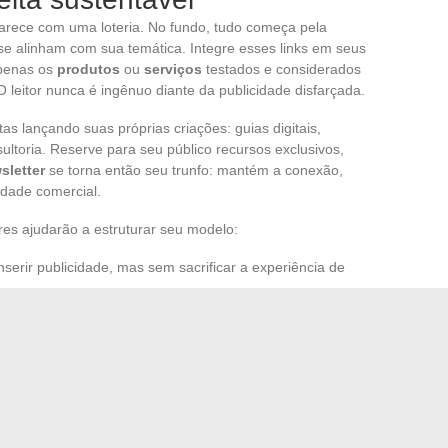
arece com uma loteria. No fundo, tudo começa pela
e alinham com sua temática. Integre esses links em seus
apenas os
produtos
ou
serviços
testados e considerados
leitor nunca é ingênuo diante da publicidade disfarçada.
itas lançando suas próprias criações: guias digitais,
ltoria. Reserve para seu público recursos exclusivos,
sletter
se torna então seu trunfo: mantém a conexão,
vidade comercial.
es ajudarão a estruturar seu modelo:
nserir publicidade, mas sem sacrificar a experiência de
vos leitores e circular seus melhores conteúdos.
enciar suas campanhas com precisão e avançar para a
o.
re criação de valor, confiança estabelecida e adaptação
o a base é sólida e a visão clara, a receita acaba
são.