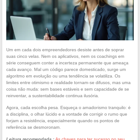
Um em cada dois empreendedores desiste antes de soprar
suas cinco velas. Nem os aplicativos, nem os coachings em
série conseguem conter a incerteza permanente que ameaça
cada avanço. Mal um código parece domesticado, surge um
algoritmo em evolução ou uma tendência se volatiliza. Os
limites entre otimismo e realidade tornam-se difusos, mas uma
coisa não muda: sem bases estáveis e sem capacidade de se
reinventar, a sustentabilidade continua ilusória.
Agora, cada escolha pesa. Esqueça o amadorismo tranquilo: é
a disciplina, o olhar lúcido e a vontade de corrigir o rumo que
forjam a resistência, especialmente quando os pontos de
referência se desmoronam.
Leitura recomendada :
As chaves para ter sucesso no seu