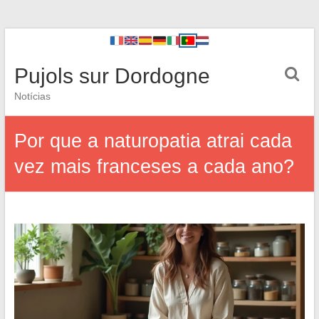
Pujols sur Dordogne
Notícias
Por que a naturopatia atrai cada
vez mais franceses a cada ano?