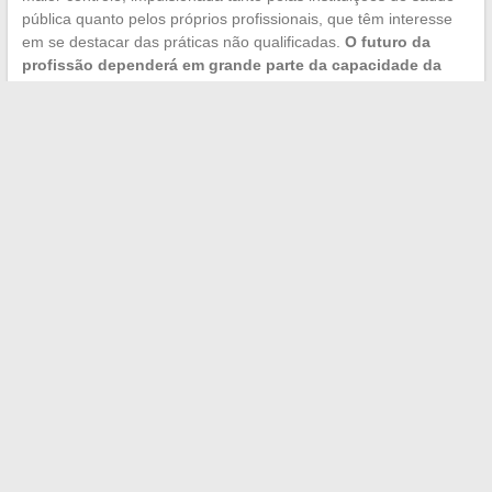
pública quanto pelos próprios profissionais, que têm interesse
em se destacar das práticas não qualificadas.
O futuro da
profissão dependerá em grande parte da capacidade da
categoria de se autorregular
antes que uma legislação lhe
seja imposta.
A naturopatia seduz porque responde a uma necessidade real
de acompanhamento do cotidiano, em um contexto onde a
saúde não se limita mais à ausência de doença. O número de
profissionais provavelmente continuará a aumentar, mas a linha
de divisão entre naturopatas rigorosamente formados e
profissionais insuficientemente qualificados determinará a
trajetória de toda a disciplina.
←
Bio Densyl da Levona Paris: minha opinião sobre este
tratamento contra a queda de cabelo
Como escolher a potência ideal para sua chaleira elétrica
→