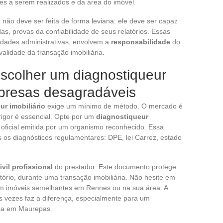
s a serem realizados e da área do imóvel.
o
não deve ser feita de forma leviana: ele deve ser capaz
das, provas da confiabilidade de seus relatórios. Essas
idades administrativas, envolvem a
responsabilidade
do
alidade da transação imobiliária.
escolher um diagnostiqueur
urpresas desagradáveis
ur imobiliário
exige um mínimo de método. O mercado é
rigor é essencial. Opte por um
diagnostiqueur
 oficial emitida por um organismo reconhecido. Essa
s os diagnósticos regulamentares: DPE, lei Carrez, estado
vil profissional
do prestador. Este documento protege
ório, durante uma transação imobiliária. Não hesite em
 em imóveis semelhantes em Rennes ou na sua área. A
as vezes faz a diferença, especialmente para um
asa em Maurepas.