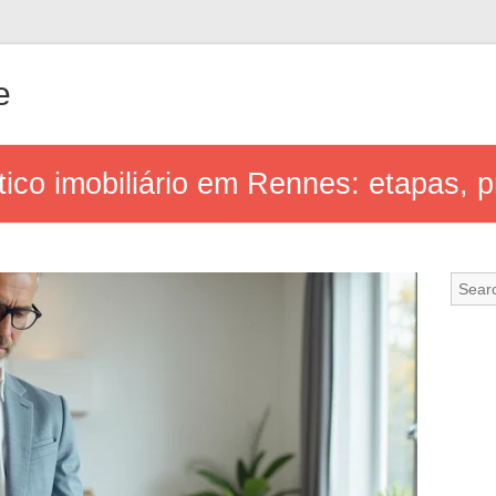
e
ico imobiliário em Rennes: etapas, p