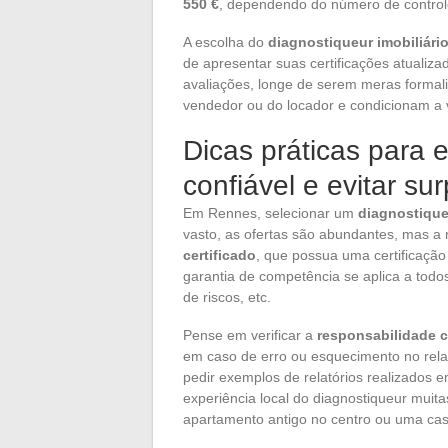
550 €
, dependendo do número de controle
A escolha do
diagnostiqueur imobiliári
de apresentar suas certificações atualiza
avaliações, longe de serem meras formal
vendedor ou do locador e condicionam a v
Dicas práticas para 
confiável e evitar s
Em Rennes, selecionar um
diagnostique
vasto, as ofertas são abundantes, mas a 
certificado
, que possua uma certificação
garantia de competência se aplica a todo
de riscos, etc.
Pense em verificar a
responsabilidade ci
em caso de erro ou esquecimento no relat
pedir exemplos de relatórios realizados
experiência local do diagnostiqueur muit
apartamento antigo no centro ou uma c