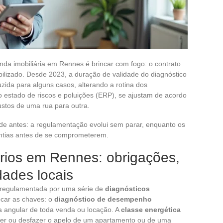
da imobiliária em Rennes é brincar com fogo: o contrato
ilizado. Desde 2023, a duração de validade do diagnóstico
ida para alguns casos, alterando a rotina dos
 o estado de riscos e poluições (ERP), se ajustam de acordo
ustos de uma rua para outra.
e antes: a regulamentação evolui sem parar, enquanto os
ntias antes de se comprometerem.
ários em Rennes: obrigações,
dades locais
é regulamentada por uma série de
diagnósticos
ocar as chaves: o
diagnóstico de desempenho
 angular de toda venda ou locação. A
classe energética
azer ou desfazer o apelo de um apartamento ou de uma