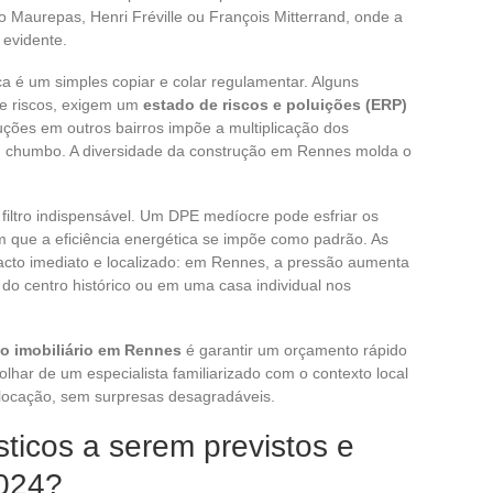
o Maurepas, Henri Fréville ou François Mitterrand, onde a
 evidente.
a é um simples copiar e colar regulamentar. Alguns
de riscos, exigem um
estado de riscos e poluições (ERP)
uções em outros bairros impõe a multiplicação dos
ou chumbo. A diversidade da construção em Rennes molda o
filtro indispensável. Um DPE medíocre pode esfriar os
que a eficiência energética se impõe como padrão. As
pacto imediato e localizado: em Rennes, a pressão aumenta
o do centro histórico ou em uma casa individual nos
o imobiliário em Rennes
é garantir um orçamento rápido
lhar de um especialista familiarizado com o contexto local
 locação, sem surpresas desagradáveis.
ticos a serem previstos e
024?