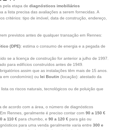
a pela etapa de
diagnósticos imobiliários
a a lista precisa das avaliações a serem fornecidas. A
s critérios: tipo de imóvel, data de construção, endereço,
serem previstos antes de qualquer transação em Rennes:
tico (DPE)
: estima o consumo de energia e a pegada de
cido se a licença de construção for anterior a julho de 1997.
izado para edifícios construídos antes de 1949.
obrigatórios assim que as instalações têm mais de 15 anos.
a em condomínio) ou
lei Boutin
(locação): atestado da
: lista os riscos naturais, tecnológicos ou de poluição que
ia de acordo com a área, o número de diagnósticos
. Em Rennes, geralmente é preciso contar com
90 a 150 €
0 a 110 €
para chumbo, e
90 a 120 €
para gás ou
gnósticos para uma venda geralmente varia entre
300 e