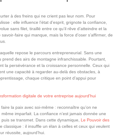
eurter à des freins qui ne crient pas leur nom. Pour
se : elle influence l’état d’esprit, grignote la confiance,
lue sans filet, tiraillé entre ce qu’il rêve d’atteindre et la
 savoir-faire qui manque, mais la force d’oser s’affirmer, de
tus.
ur laquelle repose le parcours entrepreneurial. Sans une
 prend des airs de montagne infranchissable. Pourtant,
nt la persévérance et la croissance personnelle. Ceux qui
gent une capacité à regarder au-delà des obstacles, à
prentissage, chaque critique en point d’appui pour
nsformation digitale de votre entreprise aujourd'hui
i faire la paix avec soi-même : reconnaître qu’on ne
r, même imparfait. La confiance n’est jamais donnée une
rce, puis se transmet. Dans cette dynamique,
Le Pouvoir des
classique : il insuffle un élan à celles et ceux qui veulent
ur réussite, aujourd’hui.