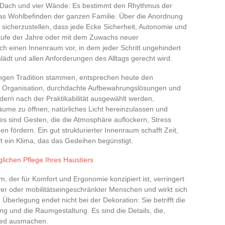
n Dach und vier Wände: Es bestimmt den Rhythmus der
das Wohlbefinden der ganzen Familie. Über die Anordnung
cherzustellen, dass jede Ecke Sicherheit, Autonomie und
Laufe der Jahre oder mit dem Zuwachs neuer
sich einen Innenraum vor, in dem jeder Schritt ungehindert
lädt und allen Anforderungen des Alltags gerecht wird.
langen Tradition stammen, entsprechen heute den
e Organisation, durchdachte Aufbewahrungslösungen und
ern nach der Praktikabilität ausgewählt werden,
Räume zu öffnen, natürliches Licht hereinzulassen und
es sind Gesten, die die Atmosphäre auflockern, Stress
n fördern. Ein gut strukturierter Innenraum schafft Zeit,
ft ein Klima, das das Gedeihen begünstigt.
glichen Pflege Ihres Haustiers
, der für Komfort und Ergonomie konzipiert ist, verringert
terer oder mobilitätseingeschränkter Menschen und wirkt sich
 Überlegung endet nicht bei der Dekoration: Sie betrifft die
ng und die Raumgestaltung. Es sind die Details, die,
ied ausmachen.