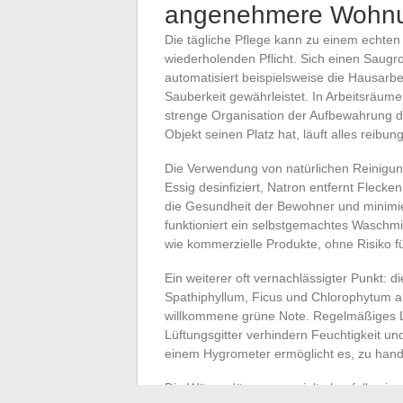
angenehmere Wohnu
Die tägliche Pflege kann zu einem echten
wiederholenden Pflicht. Sich einen Saugr
automatisiert beispielsweise die Hausarbei
Sauberkeit gewährleistet. In Arbeitsräu
strenge Organisation der Aufbewahrung d
Objekt seinen Platz hat, läuft alles reibung
Die Verwendung von natürlichen Reinigungs
Essig desinfiziert, Natron entfernt Flecke
die Gesundheit der Bewohner und minimie
funktioniert ein selbstgemachtes Waschmi
wie kommerzielle Produkte, ohne Risiko f
Ein weiterer oft vernachlässigter Punkt: di
Spathiphyllum, Ficus und Chlorophytum a
willkommene grüne Note. Regelmäßiges Lüf
Lüftungsgitter verhindern Feuchtigkeit u
einem Hygrometer ermöglicht es, zu hand
Die Wärmedämmung spielt ebenfalls eine z