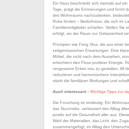
Ein Haus beschränkt sich niemals auf ei
Tage, prägt die Erinnerungen und formt 
des Wohnraums nachzudenken, bedeutet si
Ruhe fördert – Bedürfnisse, die sich im 
Familienmitglieder schärfen. Stellen Sie 
erfolgt, wo der Raum zur Gelassenheit ein
Prinzipien wie Feng Shui, die aus einer 
zeitgenössischen Erwartungen. Eine klar
Möbel, die nicht nach dem Aussehen, sond
erleichtern den Fluss positiver Energie. 
vergessene Ecken neu zu gestalten: All di
reduzieren und harmonischere Interaktione
stärkt die familiären Bindungen und schaf
Auch interessant :
Wichtige Tipps zur tä
Die Forschung ist eindeutig: Ein Wohnraum
das Sturzrisiko, verbessert den Alltag äl
positiv auf die Gesundheit aller aus. Diese
Wahl der Materialien, das Licht, den Zuga
zusammengefügt, im Alltag den Untersch