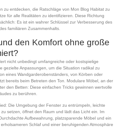
 zu entdecken, die Ratschläge von Mon Blog Habitat zu
e für alle Realitäten zu identifizieren. Diese Richtung
sächlich: Es ist ein wahrer Schlüssel zur Verbesserung des
des familiären Zusammenhalts.
nd den Komfort ohne große
iert?
rt nicht unbedingt umfangreiche oder kostspielige
gezielte Anpassungen, um die Situation radikal zu
ation eines Wandgarderobenständers, von Körben oder
zt bereits beim Betreten den Ton. Modulare Möbel, an der
er den Betten: Diese einfachen Tricks gewinnen wertvolle
äudes zu berühren.
ed: Die Umgebung der Fenster zu entrümpeln, leichte
zu setzen, öffnet den Raum und lädt das Licht ein. Im
: Durchdachte Aufbewahrung, platzsparende Möbel und ein
em erholsameren Schlaf und einer beruhigenden Atmosphäre