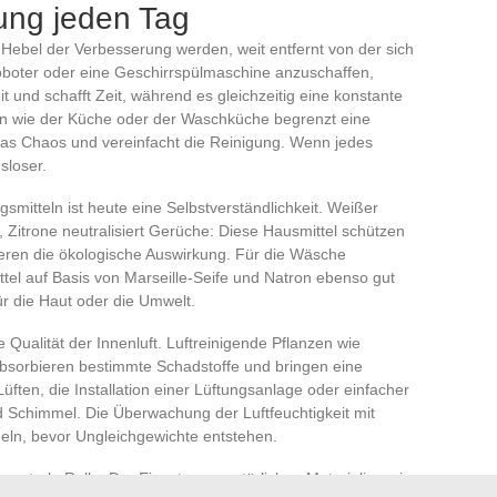
ng jeden Tag
 Hebel der Verbesserung werden, weit entfernt von der sich
oboter oder eine Geschirrspülmaschine anzuschaffen,
t und schafft Zeit, während es gleichzeitig eine konstante
men wie der Küche oder der Waschküche begrenzt eine
as Chaos und vereinfacht die Reinigung. Wenn jedes
sloser.
mitteln ist heute eine Selbstverständlichkeit. Weißer
n, Zitrone neutralisiert Gerüche: Diese Hausmittel schützen
ren die ökologische Auswirkung. Für die Wäsche
ttel auf Basis von Marseille-Seife und Natron ebenso gut
ür die Haut oder die Umwelt.
e Qualität der Innenluft. Luftreinigende Pflanzen wie
bsorbieren bestimmte Schadstoffe und bringen eine
ten, die Installation einer Lüftungsanlage oder einfacher
nd Schimmel. Die Überwachung der Luftfeuchtigkeit mit
eln, bevor Ungleichgewichte entstehen.
entrale Rolle. Der Einsatz von natürlichen Materialien wie