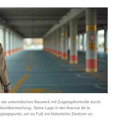
 als unterirdisches Bauwerk mit Zugangskontrolle durch
deoüberwachung. Seine Lage in der Avenue de la
gangspunkt, um zu Fuß ins historische Zentrum zu