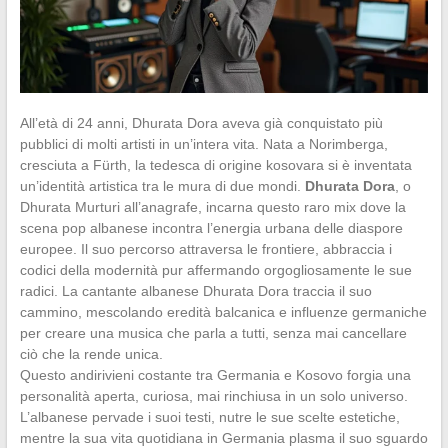
All’età di 24 anni, Dhurata Dora aveva già conquistato più
pubblici di molti artisti in un’intera vita. Nata a Norimberga,
cresciuta a Fürth, la tedesca di origine kosovara si è inventata
un’identità artistica tra le mura di due mondi.
Dhurata Dora
, o
Dhurata Murturi all’anagrafe, incarna questo raro mix dove la
scena pop albanese incontra l’energia urbana delle diaspore
europee. Il suo percorso attraversa le frontiere, abbraccia i
codici della modernità pur affermando orgogliosamente le sue
radici. La cantante albanese Dhurata Dora traccia il suo
cammino, mescolando eredità balcanica e influenze germaniche
per creare una musica che parla a tutti, senza mai cancellare
ciò che la rende unica.
Questo andirivieni costante tra Germania e Kosovo forgia una
personalità aperta, curiosa, mai rinchiusa in un solo universo.
L’albanese pervade i suoi testi, nutre le sue scelte estetiche,
mentre la sua vita quotidiana in Germania plasma il suo sguardo