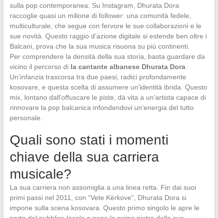
sulla pop contemporanea. Su Instagram, Dhurata Dora
raccoglie quasi un milione di follower: una comunità fedele,
multiculturale, che segue con fervore le sue collaborazioni e le
sue novità. Questo raggio d’azione digitale si estende ben oltre i
Balcani, prova che la sua musica risuona su più continenti.
Per comprendere la densità della sua storia, basta guardare da
vicino il percorso di
la cantante albanese Dhurata Dora
.
Un’infanzia trascorsa tra due paesi, radici profondamente
kosovare, e questa scelta di assumere un’identità ibrida. Questo
mix, lontano dall’offuscare le piste, dà vita a un’artista capace di
rinnovare la pop balcanica infondendovi un’energia del tutto
personale.
Quali sono stati i momenti
chiave della sua carriera
musicale?
La sua carriera non assomiglia a una linea retta. Fin dai suoi
primi passi nel 2011, con “Vete Kërkove”, Dhurata Dora si
impone sulla scena kosovara. Questo primo singolo le apre le
porte del pubblico locale e pone la prima pietra della sua