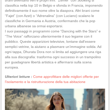
brani diventano veri e propri inni. “Zemër” con Soolking si
classifica nella top 10 in Belgio e sfonda in Francia, imponendo
definitivamente il suo nome oltre la diaspora. Altri brani come
“Fajet” (con Azet) o “Adrenalina” (con Luciano) scalano le
classifiche in Germania e Austria, confermando che la pop
urbana albanese sa ormai esportarsi.
I suoi passaggi in programmi come “Dancing with the Stars” e
“The Voice” rafforzano ulteriormente il suo legame con il
pubblico. Queste apparizioni televisive, lontane dall’essere
semplici vetrine, la aiutano a plasmare un’immagine solida. Ad
ogni tappa, Dhurata Dora non si limita ad aggiungere una riga
alla sua discografia: trasforma ogni successo in un trampolino
per guadagnare libertà artistica e affermarsi sulla scena
europea.
Ulteriori letture :
Come approfittare delle migliori offerte per
l'isolamento e la ristrutturazione della tua abitazione