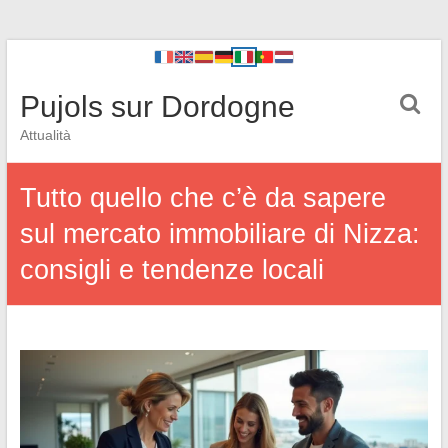
Pujols sur Dordogne
Attualità
Tutto quello che c’è da sapere
sul mercato immobiliare di Nizza:
consigli e tendenze locali