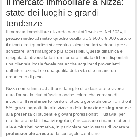
Il mercato immobiliare a Nizza:
stato dei luoghi e grandi
tendenze
Il mercato immobiliare nizzardo non si affievolisce. Nel 2024, il
prezzo medio al metro quadro
oscilla tra 3.500 e 5.000 euro, e
il divario tra i quartieri si accentua: alcuni settori vedono i prezzi
schizzare, altri rimangono più accessibili. Questa dinamica è
spiegata da diversi fattori: un numero limitato di beni disponibili,
una clientela locale fedele ma anche acquirenti provenienti
dall’internazionale, e una qualità della vita che rimane un
argomento di peso.
Nizza non si limita ad attrarre famiglie che desiderano viverci
tutto l’anno: la città affascina anche coloro che cercano di
investire. Il
rendimento lordo
si attesta generalmente tra il 3 e il
5%, grazie soprattutto alla vivacità della
locazione stagionale
e
alla presenza di studenti e giovani professionisti. Tuttavia, per
mantenere redditi locativi regolari, è necessario rimanere attenti
alle evoluzioni normative, in particolare per lo status di
locatore
professionale arredato
, le cui regole cambiano