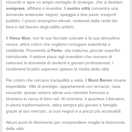
nizzardo e apre un ampio ventaglio di strategie, che si desideri
comprare
, affittare o investire. Il
centro città
concentra una
domanda sostenuta: negozi, spiaggia a due passi, trasporti
pubblici. I prezzi rimangono elevati, sostenuti dalla rarità dei
beni e dal fascino degli edifici antichi.
Il
Vieux Nice
, con le sue facciate colorate e la sua atmosfera
vivace, attira coloro che vogliono coniugare autenticità e
redditività. Prossimità al
Porto
, vita notturna, piccole superfici
ristrutturate: il settore piace agli investitori che cercano di
catturare la domanda di studenti e giovani professionisti. I
rendimenti locativi superano spesso la media della città.
Per coloro che cercano tranquillità e vista, il
Mont Boron
rimane
imperdibile. Ville di prestigio, appartamenti con terrazze, case
nizzarde: questo settore attrae una clientela francese e
straniera in cerca di beni rari. Al contrario, il quartiere Libération,
in piena trasformazione, attira sempre più giovani e famiglie
grazie al suo mercato, ai suoi negozi e a prezzi più accessibili.
Alcuni punti di riferimento per comprendere meglio la fisionomia
della città: