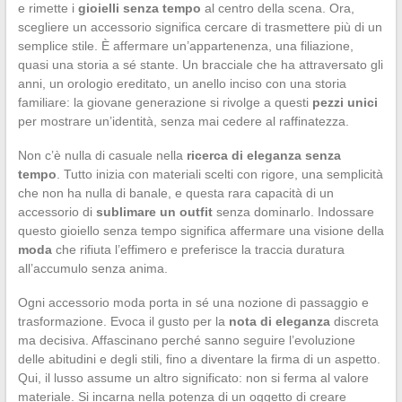
e rimette i
gioielli senza tempo
al centro della scena. Ora,
scegliere un accessorio significa cercare di trasmettere più di un
semplice stile. È affermare un’appartenenza, una filiazione,
quasi una storia a sé stante. Un bracciale che ha attraversato gli
anni, un orologio ereditato, un anello inciso con una storia
familiare: la giovane generazione si rivolge a questi
pezzi unici
per mostrare un’identità, senza mai cedere al raffinatezza.
Non c’è nulla di casuale nella
ricerca di eleganza senza
tempo
. Tutto inizia con materiali scelti con rigore, una semplicità
che non ha nulla di banale, e questa rara capacità di un
accessorio di
sublimare un outfit
senza dominarlo. Indossare
questo gioiello senza tempo significa affermare una visione della
moda
che rifiuta l’effimero e preferisce la traccia duratura
all’accumulo senza anima.
Ogni accessorio moda porta in sé una nozione di passaggio e
trasformazione. Evoca il gusto per la
nota di eleganza
discreta
ma decisiva. Affascinano perché sanno seguire l’evoluzione
delle abitudini e degli stili, fino a diventare la firma di un aspetto.
Qui, il lusso assume un altro significato: non si ferma al valore
materiale. Si incarna nella potenza di un oggetto di creare