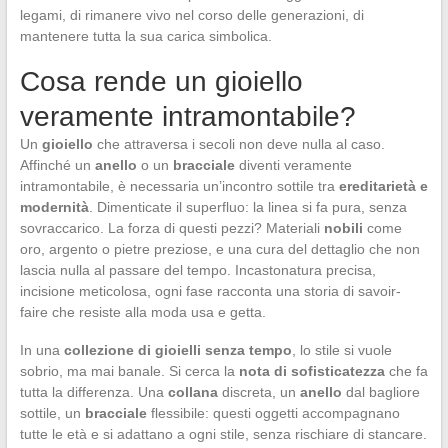
legami, di rimanere vivo nel corso delle generazioni, di
mantenere tutta la sua carica simbolica.
Cosa rende un gioiello
veramente intramontabile?
Un
gioiello
che attraversa i secoli non deve nulla al caso.
Affinché un
anello
o un
bracciale
diventi veramente
intramontabile, è necessaria un’incontro sottile tra
ereditarietà e
modernità
. Dimenticate il superfluo: la linea si fa pura, senza
sovraccarico. La forza di questi pezzi? Materiali
nobili
come
oro, argento o pietre preziose, e una cura del dettaglio che non
lascia nulla al passare del tempo. Incastonatura precisa,
incisione meticolosa, ogni fase racconta una storia di savoir-
faire che resiste alla moda usa e getta.
In una
collezione di gioielli senza tempo
, lo stile si vuole
sobrio, ma mai banale. Si cerca la
nota di sofisticatezza
che fa
tutta la differenza. Una
collana
discreta, un
anello
dal bagliore
sottile, un
bracciale
flessibile: questi oggetti accompagnano
tutte le età e si adattano a ogni stile, senza rischiare di stancare.