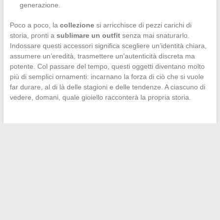
generazione.
Poco a poco, la
collezione
si arricchisce di pezzi carichi di
storia, pronti a
sublimare un outfit
senza mai snaturarlo.
Indossare questi accessori significa scegliere un’identità chiara,
assumere un’eredità, trasmettere un’autenticità discreta ma
potente. Col passare del tempo, questi oggetti diventano molto
più di semplici ornamenti: incarnano la forza di ciò che si vuole
far durare, al di là delle stagioni e delle tendenze. A ciascuno di
vedere, domani, quale gioiello racconterà la propria storia.
←
Apprendimento digitale: come le piattaforme modificano i
metodi di insegnamento
Come realizzare il tuo progetto immobiliare grazie a servizi
professionali e personalizzati
→
Search