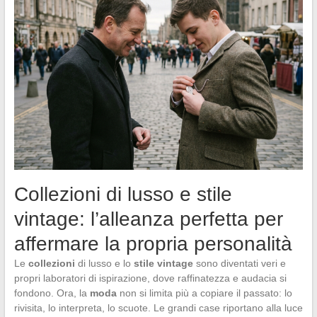
Collezioni di lusso e stile
vintage: l’alleanza perfetta per
affermare la propria personalità
Le
collezioni
di lusso e lo
stile vintage
sono diventati veri e
propri laboratori di ispirazione, dove raffinatezza e audacia si
fondono. Ora, la
moda
non si limita più a copiare il passato: lo
rivisita, lo interpreta, lo scuote. Le grandi case riportano alla luce