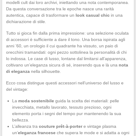
modelli cult dai loro archivi, iniettando una nota contemporanea.
Da questa conversazione tra le epoche nasce una rarità
autentica, capace di trasformare un
look casual chic
in una
dichiarazione di stile.
Tutto si gioca fin dalla prima impressione: una selezione oculata
di accessori è sufficiente a dare il tono. Una borsa ispirata agli
anni ’60, un orologio il cui quadrante ha vissuto, un paio di
orecchini tramandati: ogni pezzo sottolinea la personalità di chi
lo indossa. Le case di lusso, lontane dal limitarsi all’apparenza,
coltivano un’eleganza sicura di sé, inserendo qua e là una
nota
di eleganza
nella silhouette.
Ecco cosa distingue questi accessori nell’universo del lusso e
del vintage:
La
moda sostenibile
guida la scelta dei materiali: pelle
invecchiata, metallo lavorato, tessuto prezioso, ogni
elemento porta i segni del tempo pur mantenendo la sua
bellezza.
L’alleanza tra
couture prêt-à-porter
e vintage plasma
un’
eleganza francese
che supera le mode e si adatta a ogni