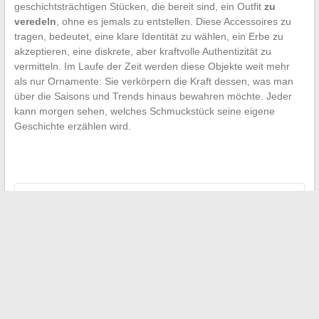
geschichtsträchtigen Stücken, die bereit sind, ein Outfit
zu
veredeln
, ohne es jemals zu entstellen. Diese Accessoires zu
tragen, bedeutet, eine klare Identität zu wählen, ein Erbe zu
akzeptieren, eine diskrete, aber kraftvolle Authentizität zu
vermitteln. Im Laufe der Zeit werden diese Objekte weit mehr
als nur Ornamente: Sie verkörpern die Kraft dessen, was man
über die Saisons und Trends hinaus bewahren möchte. Jeder
kann morgen sehen, welches Schmuckstück seine eigene
Geschichte erzählen wird.
←
Digitales Lernen: Wie Plattformen die Lehrmethoden
verändern
Wie Sie Ihr Immobilienprojekt mit professionellen und
maßgeschneiderten Dienstleistungen erfolgreich umsetzen
→
Suchen