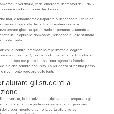
 dinamismo universitario, vede emergere ricercatori del CNRS
mazione e dell’evoluzione dei discorsi.
iù che mai, è fondamentale imparare a riconoscere il vero dal
il lavoro di raccolta dei fatti, apprendere come si
cienze umane giocano qui un ruolo importante, aiutando a
n fatto in un’opinione dominante, rendendo a volte sfumata
ttualità cruda.
articoli di contre-informations.fr permette di cogliere
e invece di reagire. Questi articoli non cercano di produrre
ndono tempo per porre le basi, interrogano la fabbrica
ione ciò che sembra acquisito. La prudenza si insinua passo
 il confronto regolare delle fonti.
r aiutare gli studenti a
azione
lle università, le iniziative si moltiplicano per preparare gli
segnanti-ricercatori e professori universitari organizzano
si del discernimento e aprire la porta alle diverse