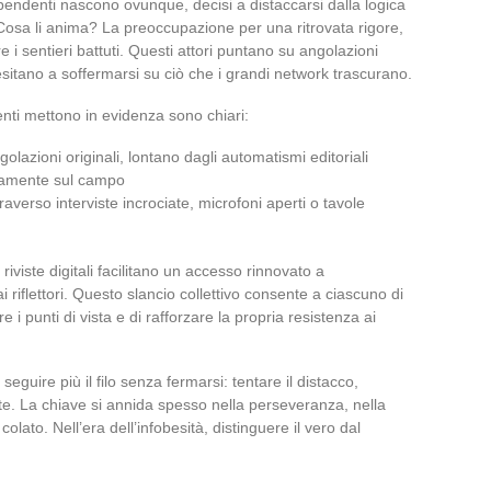
ipendenti nascono ovunque, decisi a distaccarsi dalla logica
. Cosa li anima? La preoccupazione per una ritrovata rigore,
re i sentieri battuti. Questi attori puntano su angolazioni
esitano a soffermarsi su ciò che i grandi network trascurano.
enti mettono in evidenza sono chiari:
ngolazioni originali, lontano dagli automatismi editoriali
ttamente sul campo
traverso interviste incrociate, microfoni aperti o tavole
riviste digitali facilitano un accesso rinnovato a
i riflettori. Questo slancio collettivo consente a ciascuno di
re i punti di vista e di rafforzare la propria resistenza ai
eguire più il filo senza fermarsi: tentare il distacco,
te. La chiave si annida spesso nella perseveranza, nella
olato. Nell’era dell’infobesità, distinguere il vero dal