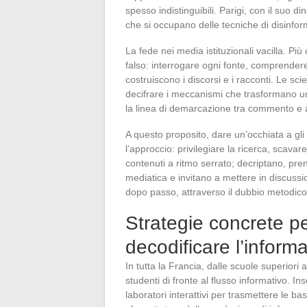
spesso indistinguibili. Parigi, con il suo
che si occupano delle tecniche di disinfor
La fede nei media istituzionali vacilla. P
falso: interrogare ogni fonte, comprendere 
costruiscono i discorsi e i racconti. Le s
decifrare i meccanismi che trasformano u
la linea di demarcazione tra commento e a
A questo proposito, dare un’occhiata a gli 
l’approccio: privilegiare la ricerca, scavar
contenuti a ritmo serrato; decriptano, pre
mediatica e invitano a mettere in discuss
dopo passo, attraverso il dubbio metodico e
Strategie concrete pe
decodificare l’inform
In tutta la Francia, dalle scuole superiori a
studenti di fronte al flusso informativo. In
laboratori interattivi per trasmettere le ba