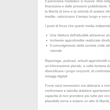
Il panorama mediatico si muove: titoli ind
finanziaria e dalle pressioni pubblicitarie
la libertà di tono e la volontà di andare olt
inedite, valorizzano il tempo lungo e non 
I punti di forza che questi media indipend
Una rilettura dell’attualità attraverso a
Inchieste approfondite realizzate dire
Il coinvolgimento della società civile at
rotonde
Reportage, podcast, articoli approfonditi o 
un’informazione plurale, a volte lontana da
diversificare i propri orizzonti, di confronta
miraggi digitali.
Forse sarà necessario ora abituarsi a non s
confrontare e talvolta dubitare apertamen
capacità di non prendere più tutto per oro c
plausibile torna a essere un atto di libertà.