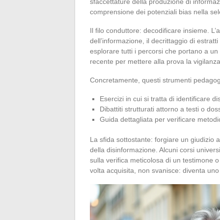
sfaccettature della produzione di informazi
comprensione dei potenziali bias nella sele
Il filo conduttore: decodificare insieme. L’an
dell’informazione, il decrittaggio di estratt
esplorare tutti i percorsi che portano a un 
recente per mettere alla prova la vigilanza
Concretamente, questi strumenti pedagogic
Esercizi in cui si tratta di identificare 
Dibattiti strutturati attorno a testi o d
Guida dettagliata per verificare metodica
La sfida sottostante: forgiare un giudizio
della disinformazione. Alcuni corsi universit
sulla verifica meticolosa di un testimone o
volta acquisita, non svanisce: diventa uno 