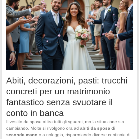
Abiti, decorazioni, pasti: trucchi
concreti per un matrimonio
fantastico senza svuotare il
conto in banca
Il vestito da sposa attira tutti gli sguardi, ma la situazione sta
cambiando. Molte si rivolgono ora ad
abiti da sposa di
seconda mano
o a noleggio, risparmiando diverse centinaia di