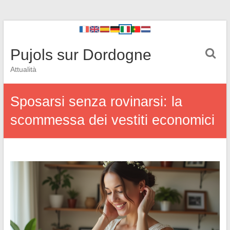
Pujols sur Dordogne
Attualità
Sposarsi senza rovinarsi: la
scommessa dei vestiti economici