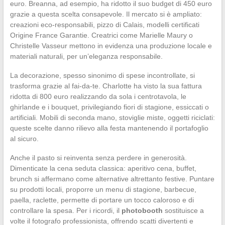
euro. Breanna, ad esempio, ha ridotto il suo budget di 450 euro
grazie a questa scelta consapevole. Il mercato si è ampliato:
creazioni eco-responsabili, pizzo di Calais, modelli certificati
Origine France Garantie. Creatrici come Marielle Maury o
Christelle Vasseur mettono in evidenza una produzione locale e
materiali naturali, per un’eleganza responsabile.
La decorazione, spesso sinonimo di spese incontrollate, si
trasforma grazie al fai-da-te. Charlotte ha visto la sua fattura
ridotta di 800 euro realizzando da sola i centrotavola, le
ghirlande e i bouquet, privilegiando fiori di stagione, essiccati o
artificiali. Mobili di seconda mano, stoviglie miste, oggetti riciclati:
queste scelte danno rilievo alla festa mantenendo il portafoglio
al sicuro.
Anche il pasto si reinventa senza perdere in generosità.
Dimenticate la cena seduta classica: aperitivo cena, buffet,
brunch si affermano come alternative altrettanto festive. Puntare
su prodotti locali, proporre un menu di stagione, barbecue,
paella, raclette, permette di portare un tocco caloroso e di
controllare la spesa. Per i ricordi, il
photobooth
sostituisce a
volte il fotografo professionista, offrendo scatti divertenti e