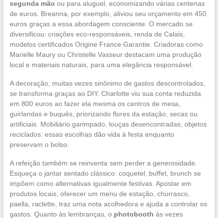
segunda mão
ou para aluguel, economizando várias centenas
de euros. Breanna, por exemplo, aliviou seu orçamento em 450
euros graças a essa abordagem consciente. O mercado se
diversificou: criações eco-responsáveis, renda de Calais,
modelos certificados Origine France Garantie. Criadoras como
Marielle Maury ou Christelle Vasseur destacam uma produção
local e materiais naturais, para uma elegância responsável.
A decoração, muitas vezes sinônimo de gastos descontrolados,
se transforma graças ao DIY. Charlotte viu sua conta reduzida
em 800 euros ao fazer ela mesma os centros de mesa,
guirlandas e buquês, priorizando flores da estação, secas ou
artificiais. Mobiliário garimpado, louças desencontradas, objetos
reciclados: essas escolhas dão vida à festa enquanto
preservam o bolso.
A refeição também se reinventa sem perder a generosidade.
Esqueça o jantar sentado clássico: coquetel, buffet, brunch se
impõem como alternativas igualmente festivas. Apostar em
produtos locais, oferecer um menu de estação, churrasco,
paella, raclette, traz uma nota acolhedora e ajuda a controlar os
gastos. Quanto às lembranças, o
photobooth
às vezes