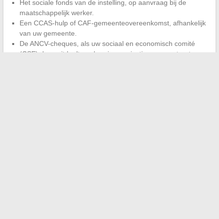
Het sociale fonds van de instelling, op aanvraag bij de
maatschappelijk werker.
Een CCAS-hulp of CAF-gemeenteovereenkomst, afhankelijk
van uw gemeente.
De ANCV-cheques, als uw sociaal en economisch comité
(CSE) deze uitdeelt en de reisorganisatie ze accepteert.
De meest rendabele stap is om eerst contact op te nemen met
de school. Het secretariaat of de organiserende docent kent de
actieve regelingen lokaal en kan doorverwijzen naar de juiste
contactpersoon.
Een eenvoudig gesprek met de
schoolmaatschappelijk werker is vaak voldoende om een
hulp te ontgrendelen
die het gezin anders niet zou hebben
geïdentificeerd.
←
Hoe de ideale wattage voor uw elektrische waterkoker te
kiezen
Essentiële tips voor de dagelijkse verzorging van je huisdier