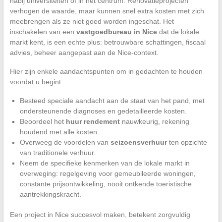
nabij universiteiten of in het centrum. Renovatieprojecten
verhogen de waarde, maar kunnen snel extra kosten met zich
meebrengen als ze niet goed worden ingeschat. Het
inschakelen van een
vastgoedbureau in Nice
dat de lokale
markt kent, is een echte plus: betrouwbare schattingen, fiscaal
advies, beheer aangepast aan de Nice-context.
Hier zijn enkele aandachtspunten om in gedachten te houden
voordat u begint:
Besteed speciale aandacht aan de staat van het pand, met
ondersteunende diagnoses en gedetailleerde kosten.
Beoordeel het
huur rendement
nauwkeurig, rekening
houdend met alle kosten.
Overweeg de voordelen van
seizoensverhuur
ten opzichte
van traditionele verhuur.
Neem de specifieke kenmerken van de lokale markt in
overweging: regelgeving voor gemeubileerde woningen,
constante prijsontwikkeling, nooit ontkende toeristische
aantrekkingskracht.
Een project in Nice succesvol maken, betekent zorgvuldig