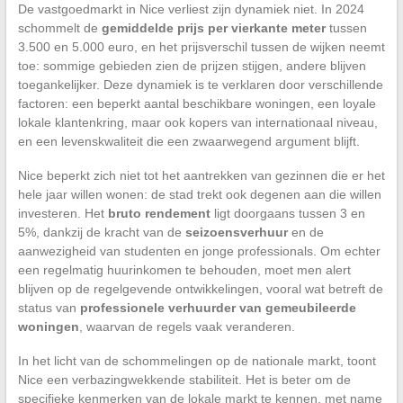
De vastgoedmarkt in Nice verliest zijn dynamiek niet. In 2024
schommelt de
gemiddelde prijs per vierkante meter
tussen
3.500 en 5.000 euro, en het prijsverschil tussen de wijken neemt
toe: sommige gebieden zien de prijzen stijgen, andere blijven
toegankelijker. Deze dynamiek is te verklaren door verschillende
factoren: een beperkt aantal beschikbare woningen, een loyale
lokale klantenkring, maar ook kopers van internationaal niveau,
en een levenskwaliteit die een zwaarwegend argument blijft.
Nice beperkt zich niet tot het aantrekken van gezinnen die er het
hele jaar willen wonen: de stad trekt ook degenen aan die willen
investeren. Het
bruto rendement
ligt doorgaans tussen 3 en
5%, dankzij de kracht van de
seizoensverhuur
en de
aanwezigheid van studenten en jonge professionals. Om echter
een regelmatig huurinkomen te behouden, moet men alert
blijven op de regelgevende ontwikkelingen, vooral wat betreft de
status van
professionele verhuurder van gemeubileerde
woningen
, waarvan de regels vaak veranderen.
In het licht van de schommelingen op de nationale markt, toont
Nice een verbazingwekkende stabiliteit. Het is beter om de
specifieke kenmerken van de lokale markt te kennen, met name