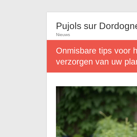
Pujols sur Dordogn
Nieuws
Onmisbare tips voor h
verzorgen van uw pla