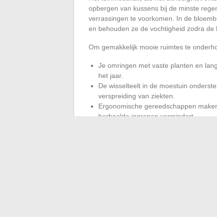
opbergen van kussens bij de minste reg
verrassingen te voorkomen. In de bloem
en behouden ze de vochtigheid zodra de hit
Om gemakkelijk mooie ruimtes te onderhou
Je omringen met vaste planten en lang
het jaar.
De wisselteelt in de moestuin onders
verspreiding van ziekten.
Ergonomische gereedschappen maken tu
herhaalde ingrepen vermindert.
Tuinieren is ook proeven van een vorm va
handeling vormt niet alleen het landschap
afstand en biedt voldoening. Of het nu 
tuin, deze tips maken de ervaring toega
tuin trilt en verrast, waardoor er ruimte is