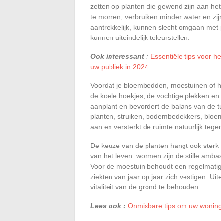
zetten op planten die gewend zijn aan het
te morren, verbruiken minder water en zijn
aantrekkelijk, kunnen slecht omgaan met p
kunnen uiteindelijk teleurstellen.
Ook interessant :
Essentiële tips voor h
uw publiek in 2024
Voordat je bloembedden, moestuinen of ha
de koele hoekjes, de vochtige plekken en 
aanplant en bevordert de balans van de t
planten, struiken, bodembedekkers, bloeme
aan en versterkt de ruimte natuurlijk tege
De keuze van de planten hangt ook sterk 
van het leven: wormen zijn de stille amb
Voor de moestuin behoudt een regelmatig
ziekten van jaar op jaar zich vestigen. Ui
vitaliteit van de grond te behouden.
Lees ook :
Onmisbare tips om uw woning 