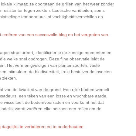
 lokale klimaat; ze doorstaan de grillen van het weer zonder
 resistenter tegen ziekten. Exotische variëteiten, soms
lotselinge temperatuur- of vochtigheidsverschillen en
et creëren van een succesvolle blog en het vergroten van
gen structureert, identificeer je de zonnige momenten en
die welke snel opdrogen. Deze fijne observatie leidt de
uin. Het vermenigvuldigen van plantensoorten, vaste
n, stimuleert de biodiversiteit, trekt bestuivende insecten
n ziekten.
af van de kwaliteit van de grond. Een rijke bodem wemelt
assadeurs, een teken van een losse en vruchtbare aarde.
e wisselteelt de bodemvoorraden en voorkomt het dat
teindelijk wordt variëren elke seizoen een reflex om de
dagelijks te verbeteren en te onderhouden