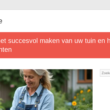
e
et succesvol maken van uw tuin en h
nten