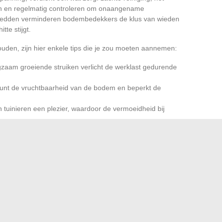
en en regelmatig controleren om onaangename
bedden verminderen bodembedekkers de klus van wieden
te stijgt.
den, zijn hier enkele tips die je zou moeten aannemen:
zaam groeiende struiken verlicht de werklast gedurende
teunt de vruchtbaarheid van de bodem en beperkt de
inieren een plezier, waardoor de vermoeidheid bij
n rust die zelden wordt geëvenaard. Elke herhaalde
, maar vergroot ook het welzijn, houdt spanningen op
gaat om een bescheiden groene balkon of een genereuze
nkelijk, aangenaam en duurzaam. Seizoen na seizoen, de
 voor een golf van creativiteit en verwondering.