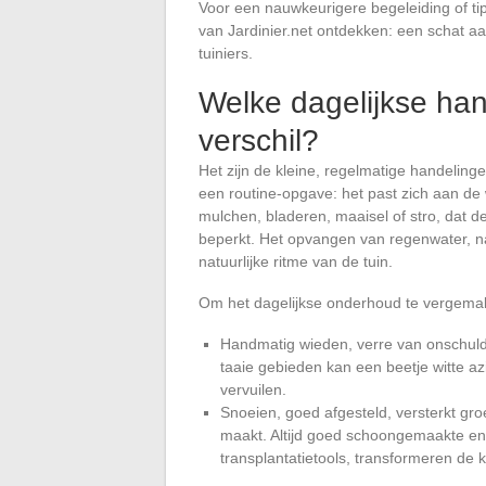
Voor een nauwkeurigere begeleiding of tip
van Jardinier.net ontdekken: een schat a
tuiniers.
Welke dagelijkse ha
verschil?
Het zijn de kleine, regelmatige handelinge
een routine-opgave: het past zich aan d
mulchen, bladeren, maaisel of stro, dat 
beperkt. Het opvangen van regenwater, na
natuurlijke ritme van de tuin.
Om het dagelijkse onderhoud te vergemakkel
Handmatig wieden, verre van onschuld
taaie gebieden kan een beetje witte az
vervuilen.
Snoeien, goed afgesteld, versterkt groei
maakt. Altijd goed schoongemaakte e
transplantatietools, transformeren de 