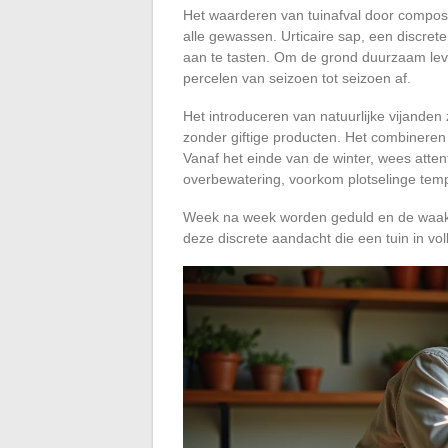
Het waarderen van tuinafval door compost
alle gewassen. Urticaire sap, een discre
aan te tasten. Om de grond duurzaam leve
percelen van seizoen tot seizoen af.
Het introduceren van natuurlijke vijanden
zonder giftige producten. Het combineren
Vanaf het einde van de winter, wees atte
overbewatering, voorkom plotselinge temp
Week na week worden geduld en de waakzam
deze discrete aandacht die een tuin in vo