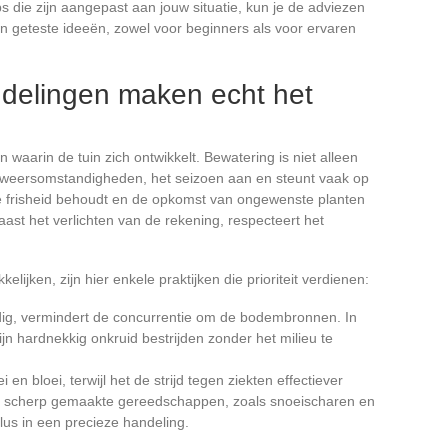
s die zijn aangepast aan jouw situatie, kun je de adviezen
an geteste ideeën, zowel voor beginners als voor ervaren
ndelingen maken echt het
n waarin de tuin zich ontwikkelt. Bewatering is niet alleen
e weersomstandigheden, het seizoen aan en steunt vaak op
de frisheid behoudt en de opkomst van ongewenste planten
ast het verlichten van de rekening, respecteert het
ijken, zijn hier enkele praktijken die prioriteit verdienen:
ig, vermindert de concurrentie om de bodembronnen. In
ijn hardnekkig onkruid bestrijden zonder het milieu te
 en bloei, terwijl het de strijd tegen ziekten effectiever
n scherp gemaakte gereedschappen, zoals snoeischaren en
klus in een precieze handeling.