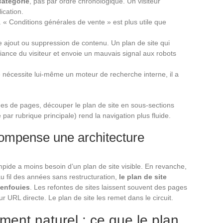
catégorie
, pas par ordre chronologique. Un visiteur
ication.
fs. « Conditions générales de vente » est plus utile que
 ajout ou suppression de contenu. Un plan de site qui
fiance du visiteur et envoie un mauvais signal aux robots
ite nécessite lui-même un moteur de recherche interne, il a
nes de pages, découper le plan de site en sous-sections
par rubrique principale) rend la navigation plus fluide.
compense une architecture
impide a moins besoin d’un plan de site visible. En revanche,
u fil des années sans restructuration,
le plan de site
 enfouies
. Les refontes de sites laissent souvent des pages
r URL directe. Le plan de site les remet dans le circuit.
ment naturel : ce que le plan