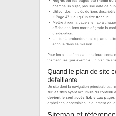
Regrouper les pages par thème ou 
cherche un sujet, pas une date de publ
Utiliser des intitulés de liens descripti
« Page 47 » ou qu’un titre tronqué.
Mettre à jour la page sitemap à chaque
affiche des liens morts dégrade la con
d’indexation.
Limiter la profondeur : si le plan de s
échoué dans sa mission.
Pour les sites dépassant plusieurs centai
thématiques (par exemple, un plan de site 
Quand le plan de site 
défaillante
Un site dont la navigation principale est l
sur les sites ayant accumulé du contenu a
devient le seul accès fiable aux pages
orphelines, accessibles uniquement via leu
Sitemap et référence