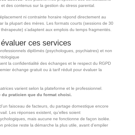
 et des contenus sur la gestion du stress parental.
déplacement ni contrainte horaire répond directement au
r la plupart des mères. Les formats courts (sessions de 30
thérapeute) s’adaptent aux emplois du temps fragmentés.
évaluer ces services
 professionnels diplômés (psychologues, psychiatres) et non
ntologique
ssent la confidentialité des échanges et le respect du RGPD
mier échange gratuit ou à tarif réduit pour évaluer la
satrices varient selon la plateforme et le professionnel.
é du praticien que du format choisi.
 d’un faisceau de facteurs, du partage domestique encore
vail. Les réponses existent, qu’elles soient
sychologiques, mais aucune ne fonctionne de façon isolée.
ion précise reste la démarche la plus utile, avant d’empiler