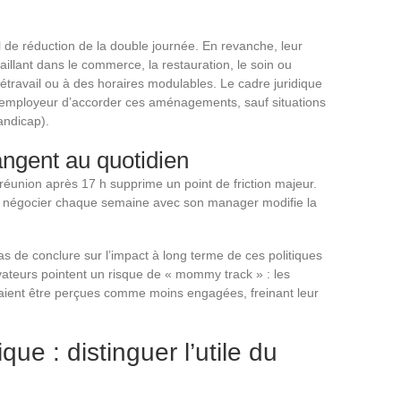
l de réduction de la double journée. En revanche, leur
aillant dans le commerce, la restauration, le soin ou
létravail ou à des horaires modulables. Le cadre juridique
 l’employeur d’accorder ces aménagements, sauf situations
andicap).
ngent au quotidien
-réunion après 17 h supprime un point de friction majeur.
ir négocier chaque semaine avec son manager modifie la
 de conclure sur l’impact à long terme de ces politiques
vateurs pointent un risque de « mommy track » : les
urraient être perçues comme moins engagées, freinant leur
ue : distinguer l’utile du