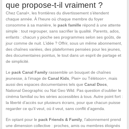
que propose-t-il vraiment ?
Chez Canal+, les frontières du divertissement s’étendent
chaque année. À l’heure où chaque membre du foyer
consomme à sa manière, le
pack famille
répond à une attente
simple : tout regrouper, sans sacrifier la qualité. Parents, ados,
enfants : chacun y pioche ses programmes selon ses goûts, de
jour comme de nuit. L’idée ? Offrir, sous un même abonnement,
des chaînes variées, des plateformes pensées pour les jeunes,
des documentaires pointus, le tout dans un esprit de partage et
de simplicité.
Le
pack Canal Family
rassemble un bouquet de chaînes
jeunesse, à l’image de
Canal Kids
, Piwi+ ou Télétoon+, mais
aussi des espaces documentaires tels que
Canal Docs
,
National Geographic ou Nat Geo Wild. Pas question d’oublier le
cinéma familial ou les séries accessibles à tous. Autre point fort :
la liberté d’accès sur plusieurs écrans, pour que chacun puisse
regarder ce qu’il veut, où il veut, sans conflit d’agenda.
En optant pour le
pack Friends & Family
, l’abonnement prend
une dimension collective : proches, amis ou membres éloignés