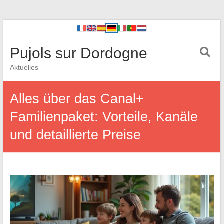
Pujols sur Dordogne
Aktuelles
Alles über das Canal+
Familienpaket: Vorteile, Kanäle
und detaillierte Preise