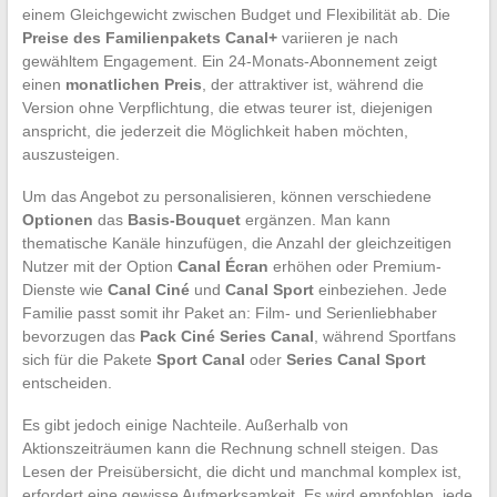
einem Gleichgewicht zwischen Budget und Flexibilität ab. Die
Preise des Familienpakets Canal+
variieren je nach
gewähltem Engagement. Ein 24-Monats-Abonnement zeigt
einen
monatlichen Preis
, der attraktiver ist, während die
Version ohne Verpflichtung, die etwas teurer ist, diejenigen
anspricht, die jederzeit die Möglichkeit haben möchten,
auszusteigen.
Um das Angebot zu personalisieren, können verschiedene
Optionen
das
Basis-Bouquet
ergänzen. Man kann
thematische Kanäle hinzufügen, die Anzahl der gleichzeitigen
Nutzer mit der Option
Canal Écran
erhöhen oder Premium-
Dienste wie
Canal Ciné
und
Canal Sport
einbeziehen. Jede
Familie passt somit ihr Paket an: Film- und Serienliebhaber
bevorzugen das
Pack Ciné Series Canal
, während Sportfans
sich für die Pakete
Sport Canal
oder
Series Canal Sport
entscheiden.
Es gibt jedoch einige Nachteile. Außerhalb von
Aktionszeiträumen kann die Rechnung schnell steigen. Das
Lesen der Preisübersicht, die dicht und manchmal komplex ist,
erfordert eine gewisse Aufmerksamkeit. Es wird empfohlen, jede