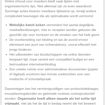
Online inhoud voor moeders biedt vaak lijsten met
organisatorische tips. Niet allemaal zijn ze even waardevol.
Sommige acties leveren meetbare tijdswinst op, terwijl andere
complexiteit toevoegen die als optimalisatie wordt vermomd.
Wekelijks batch koken
vermindert het aantal dagelijkse
voedselbeslissingen, mits er recepten worden gekozen die
geschikt zijn voor invriezen en de smaken van het hele gezin.
De voorbereiding van kleding en tas de avond ervoor
elimineert een punt van ochtendstress, vooral effectief met
jonge kinderen.
Het uitbesteden van boodschappen via online diensten
bespaart tijd, maar vereist een compatibel budget en een
betrouwbare internetverbinding.
Een unieke ruimte voor administratieve documenten (papier
of digitaal) voorkomt last-minute zoektochten voor een
medische of schoolafspraak.
Daarentegen kan het vermenigvuldigen van productiviteitsapps,
muurplanningsborden en getimede routines contraproductief
worden.
Organisatie heeft alleen waarde als het echte tijd
vrijmaakt
, niet als het de tijd in beslag neemt die het beweert