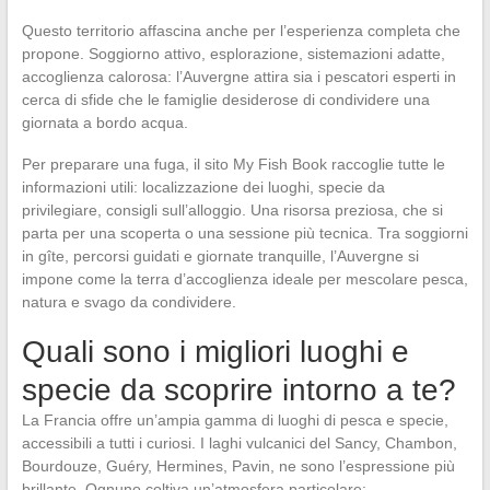
Questo territorio affascina anche per l’esperienza completa che
propone. Soggiorno attivo, esplorazione, sistemazioni adatte,
accoglienza calorosa: l’Auvergne attira sia i pescatori esperti in
cerca di sfide che le famiglie desiderose di condividere una
giornata a bordo acqua.
Per preparare una fuga, il sito My Fish Book raccoglie tutte le
informazioni utili: localizzazione dei luoghi, specie da
privilegiare, consigli sull’alloggio. Una risorsa preziosa, che si
parta per una scoperta o una sessione più tecnica. Tra soggiorni
in gîte, percorsi guidati e giornate tranquille, l’Auvergne si
impone come la terra d’accoglienza ideale per mescolare pesca,
natura e svago da condividere.
Quali sono i migliori luoghi e
specie da scoprire intorno a te?
La Francia offre un’ampia gamma di luoghi di pesca e specie,
accessibili a tutti i curiosi. I laghi vulcanici del Sancy, Chambon,
Bourdouze, Guéry, Hermines, Pavin, ne sono l’espressione più
brillante. Ognuno coltiva un’atmosfera particolare: