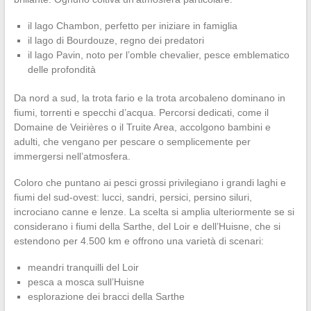
il lago Chambon, perfetto per iniziare in famiglia
il lago di Bourdouze, regno dei predatori
il lago Pavin, noto per l’omble chevalier, pesce emblematico
delle profondità
Da nord a sud, la trota fario e la trota arcobaleno dominano in
fiumi, torrenti e specchi d’acqua. Percorsi dedicati, come il
Domaine de Veirières o il Truite Area, accolgono bambini e
adulti, che vengano per pescare o semplicemente per
immergersi nell’atmosfera.
Coloro che puntano ai pesci grossi privilegiano i grandi laghi e
fiumi del sud-ovest: lucci, sandri, persici, persino siluri,
incrociano canne e lenze. La scelta si amplia ulteriormente se si
considerano i fiumi della Sarthe, del Loir e dell’Huisne, che si
estendono per 4.500 km e offrono una varietà di scenari:
meandri tranquilli del Loir
pesca a mosca sull’Huisne
esplorazione dei bracci della Sarthe