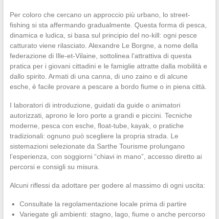
Per coloro che cercano un approccio più urbano, lo street-
fishing si sta affermando gradualmente. Questa forma di pesca,
dinamica e ludica, si basa sul principio del no-kill: ogni pesce
catturato viene rilasciato. Alexandre Le Borgne, a nome della
federazione di Ille-et-Vilaine, sottolinea l’attrattiva di questa
pratica per i giovani cittadini e le famiglie attratte dalla mobilità e
dallo spirito. Armati di una canna, di uno zaino e di alcune
esche, è facile provare a pescare a bordo fiume o in piena città.
I laboratori di introduzione, guidati da guide o animatori
autorizzati, aprono le loro porte a grandi e piccini. Tecniche
moderne, pesca con esche, float-tube, kayak, o pratiche
tradizionali: ognuno può scegliere la propria strada. Le
sistemazioni selezionate da Sarthe Tourisme prolungano
l’esperienza, con soggiorni “chiavi in mano”, accesso diretto ai
percorsi e consigli su misura.
Alcuni riflessi da adottare per godere al massimo di ogni uscita:
Consultate la regolamentazione locale prima di partire
Variegate gli ambienti: stagno, lago, fiume o anche percorso