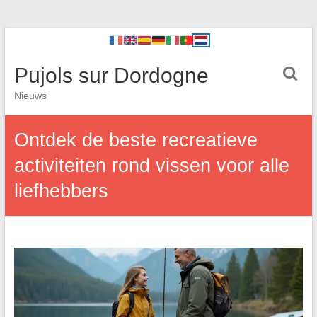
Pujols sur Dordogne
Nieuws
Ontdek de beste recreatieve
activiteiten rond vissen voor alle
liefhebbers