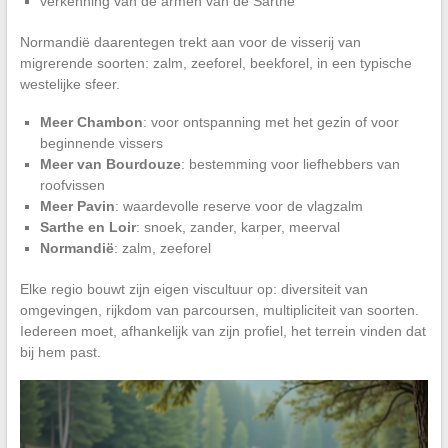
verkenning van de armen van de Sarthe
Normandië daarentegen trekt aan voor de visserij van
migrerende soorten: zalm, zeeforel, beekforel, in een typische
westelijke sfeer.
Meer Chambon
: voor ontspanning met het gezin of voor
beginnende vissers
Meer van Bourdouze
: bestemming voor liefhebbers van
roofvissen
Meer Pavin
: waardevolle reserve voor de vlagzalm
Sarthe en Loir
: snoek, zander, karper, meerval
Normandië
: zalm, zeeforel
Elke regio bouwt zijn eigen viscultuur op: diversiteit van
omgevingen, rijkdom van parcoursen, multipliciteit van soorten.
Iedereen moet, afhankelijk van zijn profiel, het terrein vinden dat
bij hem past.