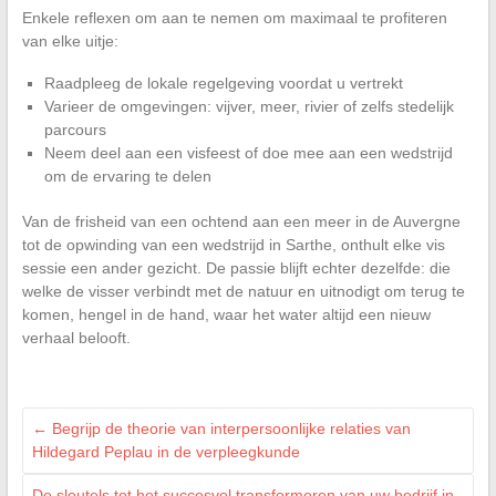
Enkele reflexen om aan te nemen om maximaal te profiteren
van elke uitje:
Raadpleeg de lokale regelgeving voordat u vertrekt
Varieer de omgevingen: vijver, meer, rivier of zelfs stedelijk
parcours
Neem deel aan een visfeest of doe mee aan een wedstrijd
om de ervaring te delen
Van de frisheid van een ochtend aan een meer in de Auvergne
tot de opwinding van een wedstrijd in Sarthe, onthult elke vis
sessie een ander gezicht. De passie blijft echter dezelfde: die
welke de visser verbindt met de natuur en uitnodigt om terug te
komen, hengel in de hand, waar het water altijd een nieuw
verhaal belooft.
←
Begrijp de theorie van interpersoonlijke relaties van
Hildegard Peplau in de verpleegkunde
De sleutels tot het succesvol transformeren van uw bedrijf in