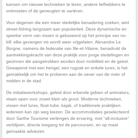
kansen om nieuwe technieken te leren, andere liefhebbers te
ontmoeten of de geneugten te variëren.
Voor degenen die een meer stedelijke benadering zoeken, wint
street-fishing langzaam aan populariteit. Deze dynamische en
speelse vorm van vissen is gebaseerd op het principe van no-
kill: elke gevangen vis wordt weer vrijgelaten. Alexandre Le
Borgne, namens de federatie van Ille-et-Vilaine, benadrukt de
aantrekkingskracht van deze praktijk voor jonge stedelingen en
gezinnen die aangetrokken worden door mobiliteit en de geest.
Gewapend met een hengel, een rugzak en enkele lures, is het
gemakkelijk om het te proberen aan de oever van de rivier of
midden in de stad.
De initiatieworkshops, geleid door erkende gidsen of animators,
staan open voor zowel klein als groot. Moderne technieken,
vissen met lures, float-tube, kajak, of traditionele praktijken:
iedereen kan zijn weg kiezen. De accommodaties geselecteerd
door Sarthe Tourisme verlengen de ervaring, met “all-inclusive”
verblijven, directe toegang tot de parcoursen, en op maat
gemaakte adviezen.