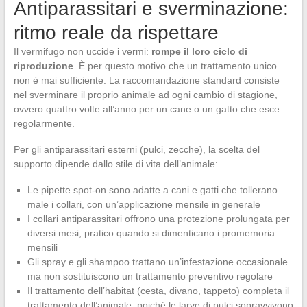
Antiparassitari e sverminazione:
ritmo reale da rispettare
Il vermifugo non uccide i vermi:
rompe il loro ciclo di
riproduzione
. È per questo motivo che un trattamento unico
non è mai sufficiente. La raccomandazione standard consiste
nel sverminare il proprio animale ad ogni cambio di stagione,
ovvero quattro volte all’anno per un cane o un gatto che esce
regolarmente.
Per gli antiparassitari esterni (pulci, zecche), la scelta del
supporto dipende dallo stile di vita dell’animale:
Le pipette spot-on sono adatte a cani e gatti che tollerano
male i collari, con un’applicazione mensile in generale
I collari antiparassitari offrono una protezione prolungata per
diversi mesi, pratico quando si dimenticano i promemoria
mensili
Gli spray e gli shampoo trattano un’infestazione occasionale
ma non sostituiscono un trattamento preventivo regolare
Il trattamento dell’habitat (cesta, divano, tappeto) completa il
trattamento dell’animale, poiché le larve di pulci sopravvivono