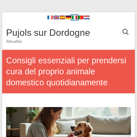
Pujols sur Dordogne
Attualità
Consigli essenziali per prendersi
cura del proprio animale
domestico quotidianamente