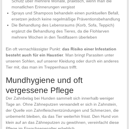
Schutz über mehrere Monate, praktisch, wenn man die
monatlichen Erinnerungen vergisst
Sprays und Shampoos behandeln einen punktuellen Befall,
ersetzen jedoch keine regelmäßige Präventionsbehandlung
Die Behandlung des Lebensraums (Korb, Sofa, Teppich)
ergänzt die Behandlung des Tieres, da die Flohlarven
mehrere Wochen in den Textilfasern überleben
Ein oft vernachlässigter Punkt:
das Risiko einer Infestation
besteht auch für ein Haustier
. Man bringt Parasiten unter
unseren Sohlen, auf unserer Kleidung oder durch ein anderes
Tier mit, das man im Treppenhaus trifft.
Mundhygiene und oft
vergessene Pflege
Der Zahnbelag bei Hunden sammelt sich innerhalb weniger
Tage an. Ohne Zähneputzen verwandelt er sich in Zahnstein,
der Quelle von Zahnfleischentzündungen und Schmerzen, die
unbemerkt bleiben, da das Tier weiterhin frisst. Den Hund von
klein auf an das Zähneputzen zu gewöhnen, vereinfacht diese
Pflege im Erwachsenenalter erheblich.