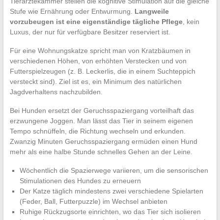
Tierärztekammer stellen die kognitive Stimulation auf die gleiche
Stufe wie Ernährung oder Entwurmung.
Langweile
vorzubeugen ist eine eigenständige tägliche Pflege
, kein
Luxus, der nur für verfügbare Besitzer reserviert ist.
Für eine Wohnungskatze spricht man von Kratzbäumen in
verschiedenen Höhen, von erhöhten Verstecken und von
Futterspielzeugen (z. B. Leckerlis, die in einem Suchteppich
versteckt sind). Ziel ist es, ein Minimum des natürlichen
Jagdverhaltens nachzubilden.
Bei Hunden ersetzt der Geruchsspaziergang vorteilhaft das
erzwungene Joggen. Man lässt das Tier in seinem eigenen
Tempo schnüffeln, die Richtung wechseln und erkunden.
Zwanzig Minuten Geruchsspaziergang ermüden einen Hund
mehr als eine halbe Stunde schnelles Gehen an der Leine.
Wöchentlich die Spazierwege variieren, um die sensorischen
Stimulationen des Hundes zu erneuern
Der Katze täglich mindestens zwei verschiedene Spielarten
(Feder, Ball, Futterpuzzle) im Wechsel anbieten
Ruhige Rückzugsorte einrichten, wo das Tier sich isolieren