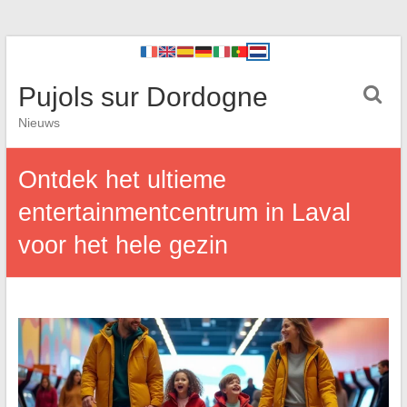
Pujols sur Dordogne
Nieuws
Ontdek het ultieme
entertainmentcentrum in Laval
voor het hele gezin