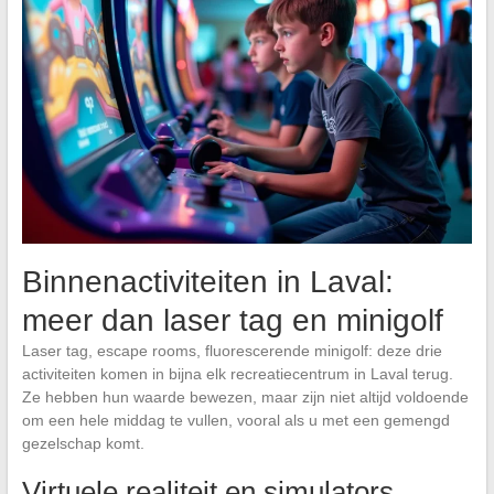
Binnenactiviteiten in Laval:
meer dan laser tag en minigolf
Laser tag, escape rooms, fluorescerende minigolf: deze drie
activiteiten komen in bijna elk recreatiecentrum in Laval terug.
Ze hebben hun waarde bewezen, maar zijn niet altijd voldoende
om een hele middag te vullen, vooral als u met een gemengd
gezelschap komt.
Virtuele realiteit en simulators