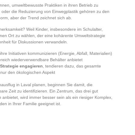
innen, umweltbewusste Praktiken in ihren Betrieb zu
e oder die Reduzierung von Einwegplastik gehören zu den
 Norm, aber der Trend zeichnet sich ab.
merksamkeit? Weil Kinder, insbesondere im Schulalter,
inen Ort zu wählen, der eine kohärente Umweltstrategie
enheit für Diskussionen verwandeln.
hre Initiativen kommunizieren (Energie, Abfall, Materialien)
reich wiederverwendbare Behälter anbietet
 Strategie engagieren
, tendieren dazu, das gesamte
 nur den ökologischen Aspekt
ausflug in Laval planen, beginnen Sie damit, die
re Zeit zu identifizieren. Ein Zentrum, das drei gut
on anbietet, wird immer besser sein als ein riesiger Komplex,
en in Ihrer Familie geeignet ist.