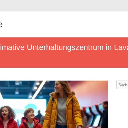
e
imative Unterhaltungszentrum in Lava