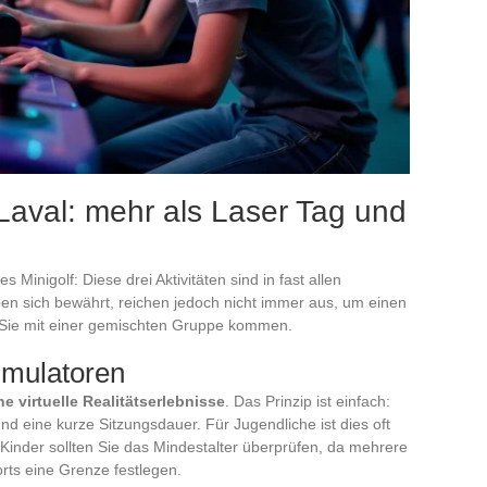
 Laval: mehr als Laser Tag und
Minigolf: Diese drei Aktivitäten sind in fast allen
aben sich bewährt, reichen jedoch nicht immer aus, um einen
 Sie mit einer gemischten Gruppe kommen.
Simulatoren
he virtuelle Realitätserlebnisse
. Das Prinzip ist einfach:
 eine kurze Sitzungsdauer. Für Jugendliche ist dies oft
inder sollten Sie das Mindestalter überprüfen, da mehrere
rts eine Grenze festlegen.